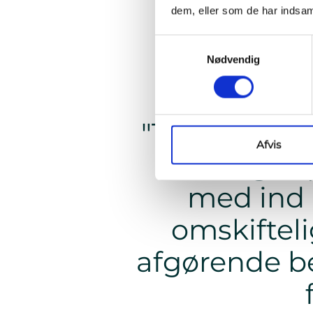
dem, eller som de har indsaml
Samtykkevalg
Nødvendig
"Triarca har
Afvis
kan tage s
med ind b
omskifteli
afgørende be