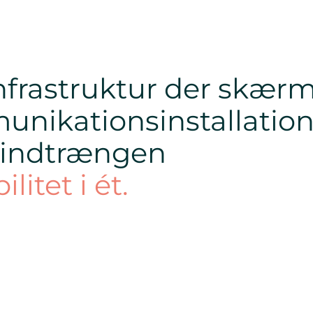
infrastruktur der skær
nikationsinstallation
 indtrængen
litet i ét.