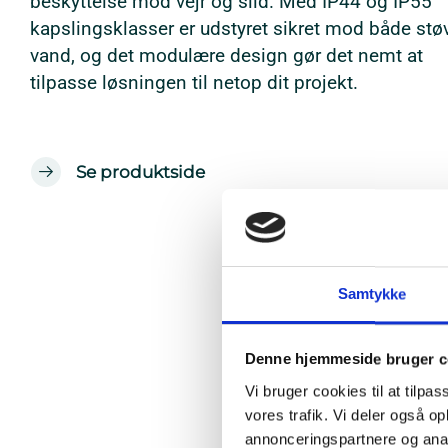
beskyttelse mod vejr og slid. Med IP44 og IP55
kapslingsklasser er udstyret sikret mod både stø
vand, og det modulære design gør det nemt at
tilpasse løsningen til netop dit projekt.
Se produktside
Samtykke
Denne hjemmeside bruger c
Vi bruger cookies til at tilpas
vores trafik. Vi deler også 
annonceringspartnere og anal