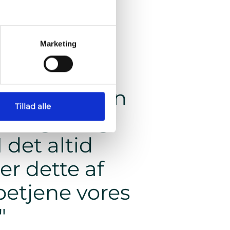
Marketing
installatøren
Tillad alle
pslingen og
 det altid
er dette af
betjene vores
"