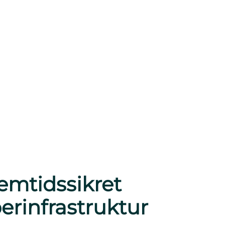
emtidssikret
berinfrastruktur