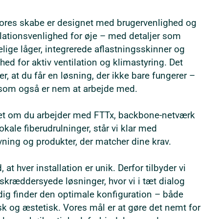
vores skabe er designet med brugervenlighed og
llationsvenlighed for øje – med detaljer som
elige låger, integrerede aflastningsskinner og
hed for aktiv ventilation og klimastyring. Det
er, at du får en løsning, der ikke bare fungerer –
om også er nem at arbejde med.
t om du arbejder med FTTx, backbone-netværk
lokale fiberudrulninger, står vi klar med
vning og produkter, der matcher dine krav.
, at hver installation er unik. Derfor tilbyder vi
skræddersyede løsninger, hvor vi i tæt dialog
ig finder den optimale konfiguration – både
sk og æstetisk. Vores mål er at gøre det nemt for